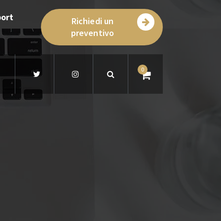
ort
Richiedi un
preventivo
0