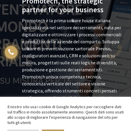
Promotech, the strategic
partner for your business
Promotech è la prima software house italiana
specializzata nel settore dei serramenti, nata per
digitalizzare e ottimizzare i processi commerciali
e produttivi delle aziende del comparto. Sviluppa
software di preventivazione sartoriale Previso,
configuratori avanzati, CRM e soluzioni web su
misura, progettati sulle reali logiche di vendita,
produzione e gestione dei serramentisti.
Promotech unisce competenza tecnica,
conoscenza verticale del settore e visione
strategica, offrendo strumenti concreti pensati
per far crescere le aziende in modo strutturato e
sostenibile.
Il nostro sito usa i cookie di Google Analytics per raccogliere dati
sul traffico in modo assolutamente anonimo. Questi dati sono usati
allo scopo di migliorare l’esperienza di navigazione del sito per
tutti gli utenti.