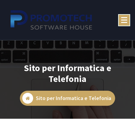
Skip
to
content
Sito per Informatica e
Telefonia
Sito per Informatica e Telefonia