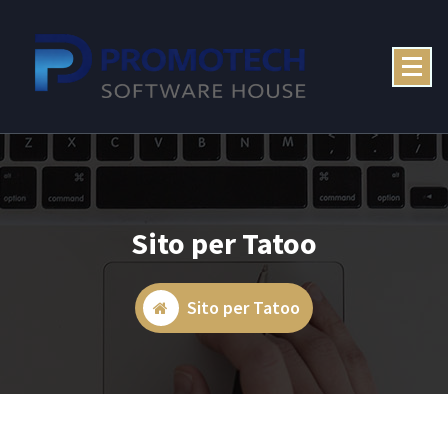
Skip
to
content
Sito per Tatoo
Sito per Tatoo